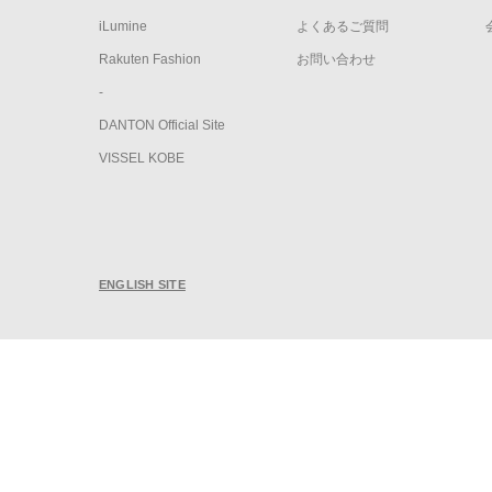
iLumine
よくあるご質問
Rakuten Fashion
お問い合わせ
-
DANTON Official Site
VISSEL KOBE
ENGLISH SITE