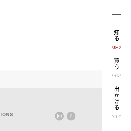
知る
READ
買う
SHOP
出かける
IONS
VISIT