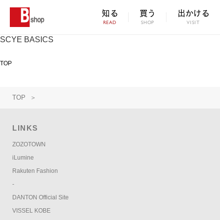
知る
買う
出かける
READ
SHOP
VISIT
SCYE BASICS
TOP
TOP
＞
LINKS
ZOZOTOWN
iLumine
Rakuten Fashion
-
DANTON Official Site
VISSEL KOBE