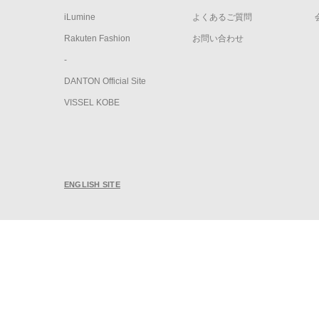
iLumine
よくあるご質問
Rakuten Fashion
お問い合わせ
-
DANTON Official Site
VISSEL KOBE
ENGLISH SITE