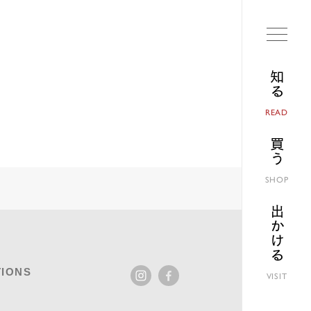
知る
READ
買う
SHOP
出かける
IONS
VISIT