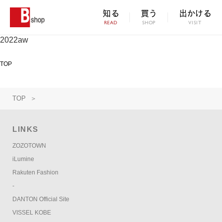
知る
買う
出かける
READ
SHOP
VISIT
2022aw
TOP
TOP
＞
LINKS
ZOZOTOWN
iLumine
Rakuten Fashion
-
DANTON Official Site
VISSEL KOBE