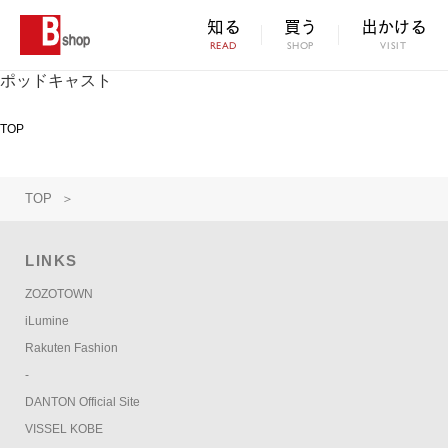
知る
買う
出かける
READ
SHOP
VISIT
ポッドキャスト
TOP
TOP
＞
LINKS
ZOZOTOWN
iLumine
Rakuten Fashion
-
DANTON Official Site
VISSEL KOBE