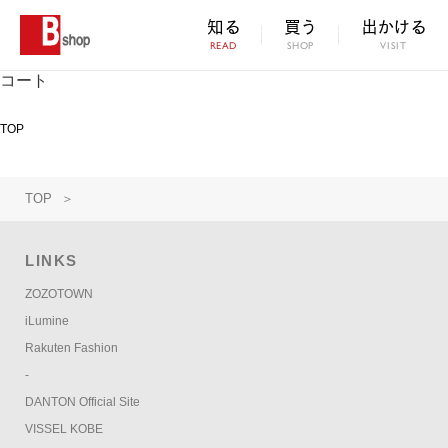
知る
買う
出かける
READ
SHOP
VISIT
コート
TOP
TOP
＞
LINKS
ZOZOTOWN
iLumine
Rakuten Fashion
-
DANTON Official Site
VISSEL KOBE