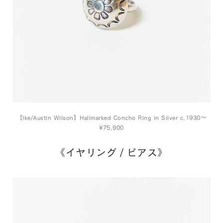
【Ike/Austin Wilson】Hallmarked Concho Ring in Silver c.1930～
¥75,900
《イヤリング / ピアス》