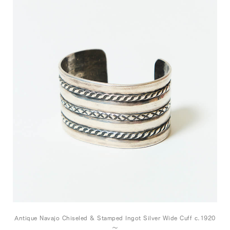
Antique Navajo Chiseled & Stamped Ingot Silver Wide Cuff c.1920
～