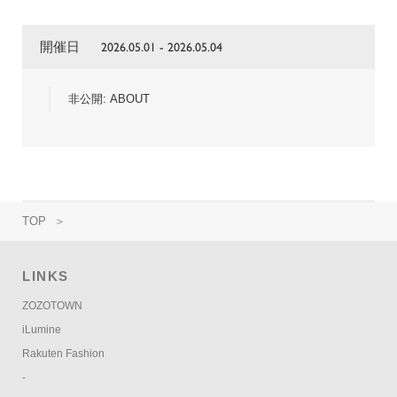
開催日
2026.05.01 - 2026.05.04
非公開: ABOUT
TOP
＞
LINKS
ZOZOTOWN
iLumine
Rakuten Fashion
-