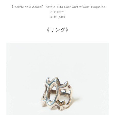
【Jack/Minnie Adakai】Navajo Tufa Cast Cuff w/Gem Turquoise
c.1965～
¥181,500
《リング》