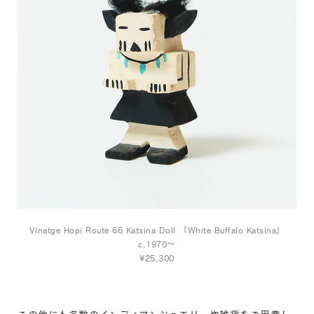
Vinatge Hopi Route 66 Katsina Doll 『White Buffalo Katsina』
c.1970～
¥25,300