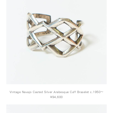
Vintage Navajo Casted Silver Arabesque Cuff Braselet c.1950～
¥94,600