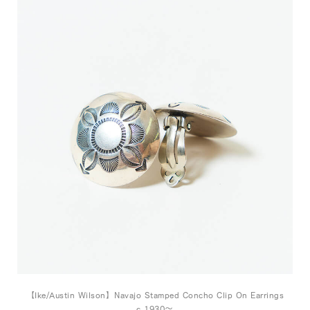
【Ike/Austin Wilson】Navajo Stamped Concho Clip On Earrings
c.1930～