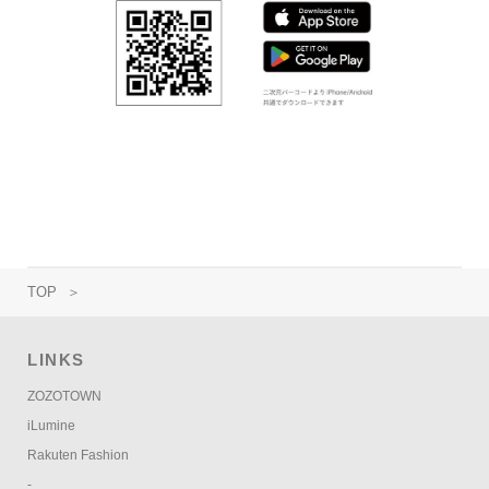
TOP
＞
LINKS
ZOZOTOWN
iLumine
Rakuten Fashion
-