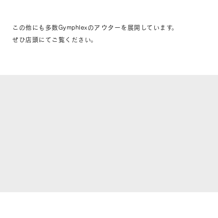
この他にも多数Gymphlexのアウターを展開しています。
ぜひ店頭にてご覧ください。
# Gymphlex
# ジムフレックス
# ダウン
# アウター