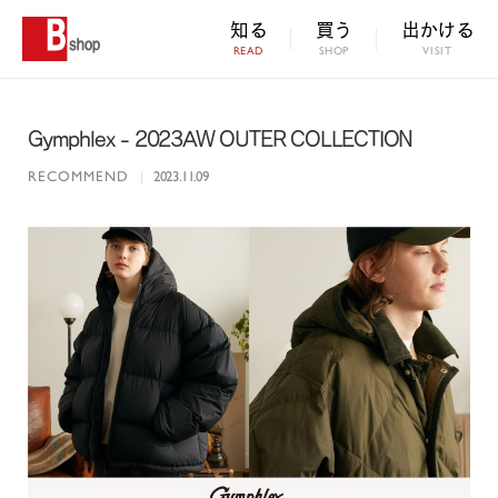
知る
買う
出かける
READ
SHOP
VISIT
Gymphlex - 2023AW OUTER COLLECTION
RECOMMEND
|
2023.11.09