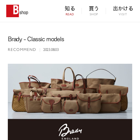
知る
買う
出かける
READ
SHOP
VISIT
Brady - Classic models
RECOMMEND
|
2023.08.03