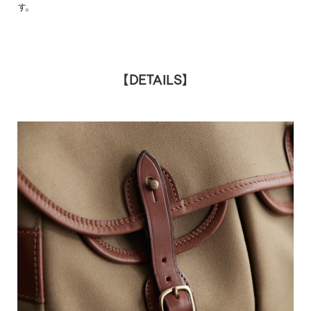
す。
【DETAILS】