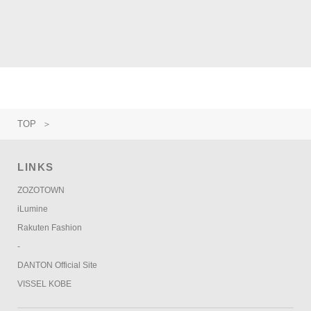
# アウター
# 別注
TOP
＞
LINKS
ZOZOTOWN
iLumine
Rakuten Fashion
-
DANTON Official Site
VISSEL KOBE