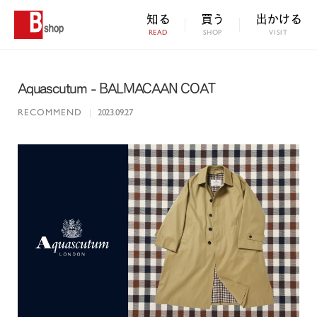
知る
買う
出かける
READ
SHOP
VISIT
Aquascutum - BALMACAAN COAT
RECOMMEND
|
2023.09.27